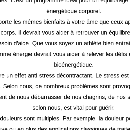
s. C’est un programme idéal pour un équilibrage
énergétique corporel.
rte les mêmes bienfaits à votre âme que ceux app
corps. Il devrait vous aider à retrouver un équilibr
oin d’aide. Que vous soyez un athlète bien entrai
mme énergie devrait vous aider à relever les défis 
bioénergétique.
re un effet anti-stress décontractant. Le stress est
ps. Selon nous, de nombreux problèmes sont provoq
 de nous débarrasser de nos chagrins, de nos stre
selon nous, est vital pour guérir.
ouleurs sont multiples. Par exemple, la douleur pe
tive ou en plus des applications classiques de trai