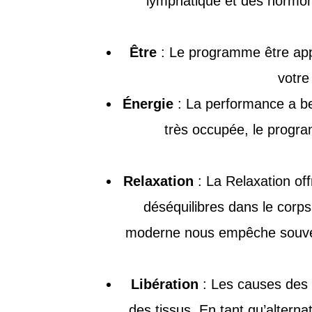
lymphatique et des hormone
Être
: Le programme être appo
votre 
Énergie
: La performance a bes
très occupée, le progra
Relaxation
: La Relaxation off
déséquilibres dans le cor
moderne nous empêche souvent
Libération
: Les causes des d
des tissus. En tant qu’alterna