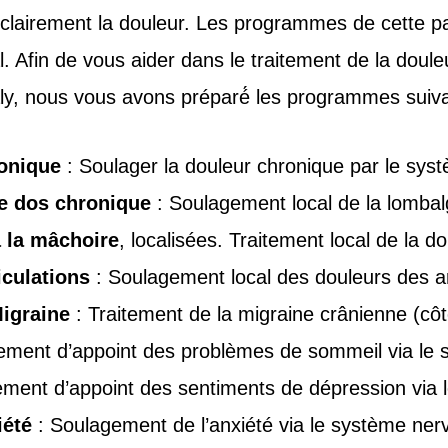
 clairement la douleur. Les programmes de cette pa
al. Afin de vous aider dans le traitement de la doul
y, nous vous avons préparé́ les programmes suiv
onique
: Soulager la douleur chronique par le syst
e dos chronique
: Soulagement local de la lombal
 la mâchoire
, localisées. Traitement local de la 
iculations
: Soulagement local des douleurs des ar
igraine
: Traitement de la migraine crânienne (côte
tement d’appoint des problèmes de sommeil via le 
ement d’appoint des sentiments de dépression via 
́té
: Soulagement de l’anxiété via le système ner